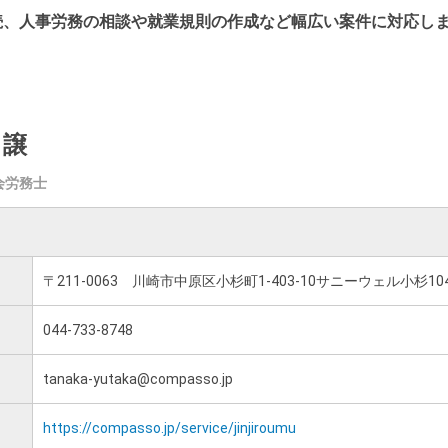
続、人事労務の相談や就業規則の作成
など幅広い案件に対応し
 譲
会労務士
〒211-0063 川崎市中原区小杉町1-403-10サニーウェル小杉10
044-733-8748
tanaka-yutaka@compasso.jp
https://compasso.jp/service/jinjiroumu